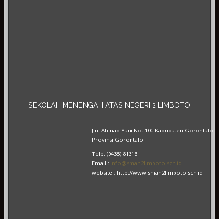
SEKOLAH
MENENGAH ATAS NEGERI 2 LIMBOTO
Jln. Ahmad Yani No. 102 Kabupaten Gorontalo
Provinsi Gorontalo
Telp. (0435) 81313
Email :
info@sman2limboto.sch.id
website ; http://www.sman2limboto.sch.id