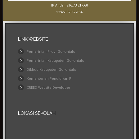
IP Anda : 216.73.217.60
12:46 08-08-2026
FIELDS MARKED WITH AN ASTERISK (*)
ARE REQUIRED.
LINK
WEBSITE
DAFTAR
Pemerintah Prov. Gorontalo
Pemerintah Kabupaten Gorontalo
Dikbud Kabupaten Gorontalo
Kementerian Pendidikan RI
CREED Website Developer
LOKASI
SEKOLAH